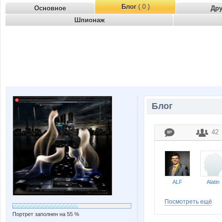
Блог
( 0 )
Основное
Др
Шпионаж
Блог
42
ALF
Alatin
Посмотреть ещё
Портрет заполнен на 55 %