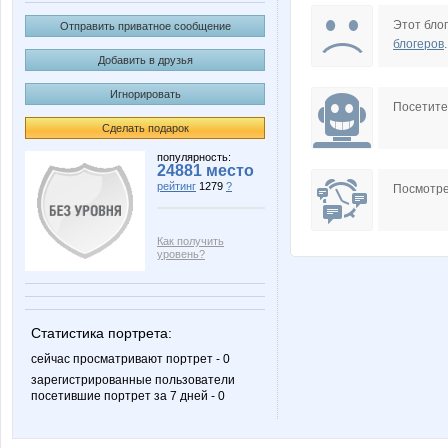
S-300
Vick
Этот блог
Отправить приватное сообщение
блогеров
.
Добавить в друзья
Игнорировать
Александр Бортняк
Андрей 
Посетит
Сделать подарок
популярность:
24881 место
рейтинг
1279
?
Корень Олег
Ля
Посмотре
Как получить
уровень?
РУлящая
Захарк
Статистика портрета:
сейчас просматривают портрет - 0
зарегистрированные пользователи
посетившие портрет за 7 дней - 0