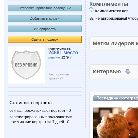
Комплименты
Отправить приватное сообщение
Комплиментов нет.
Вы не авторизованы! Чтоб
Добавить в друзья
Игнорировать
Сделать подарок
Метки лидеров
популярность:
24881 место
рейтинг
1279
?
Интервью
Как получить
уровень?
Последние
фотогра
Статистика портрета:
сейчас просматривают портрет - 0
зарегистрированные пользователи
посетившие портрет за 7 дней - 0